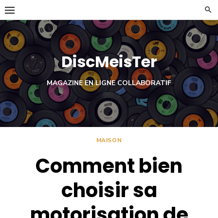
Skip
to
content
DiscMeisTer
MAGAZINE EN LIGNE COLLABORATIF
MAISON
Comment bien
choisir sa
motorisation de