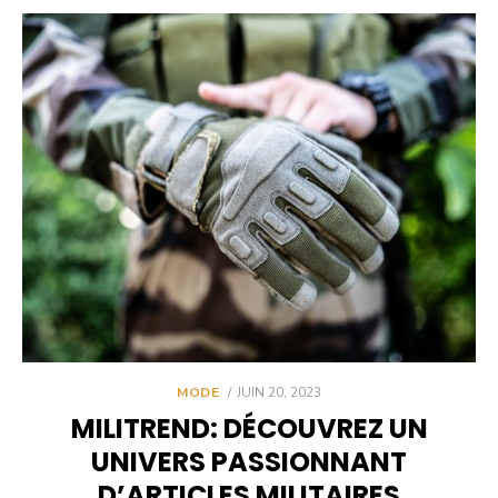
POSTED
MODE
JUIN 20, 2023
ON
MILITREND: DÉCOUVREZ UN
UNIVERS PASSIONNANT
D’ARTICLES MILITAIRES