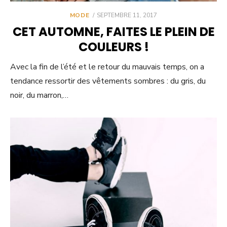
POSTED
MODE
SEPTEMBRE 11, 2017
ON
CET AUTOMNE, FAITES LE PLEIN DE
COULEURS !
Avec la fin de l’été et le retour du mauvais temps, on a
tendance ressortir des vêtements sombres : du gris, du
noir, du marron,…