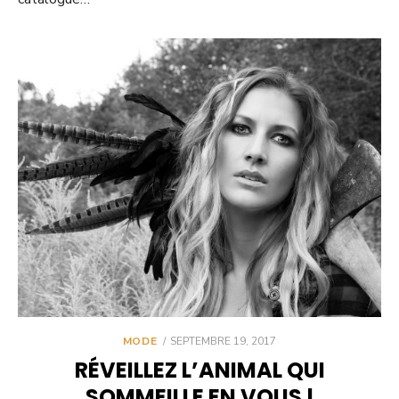
POSTED
MODE
SEPTEMBRE 19, 2017
ON
RÉVEILLEZ L’ANIMAL QUI
SOMMEILLE EN VOUS !