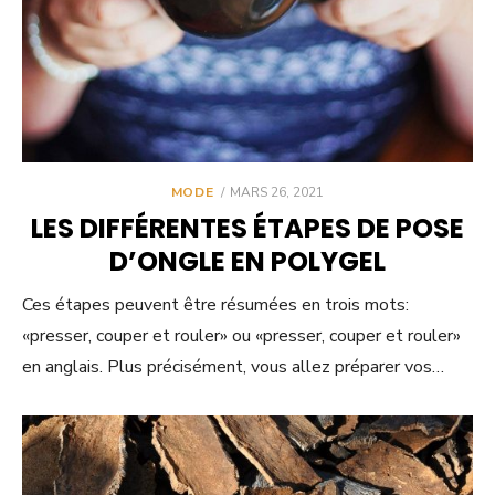
POSTED
MODE
MARS 26, 2021
ON
LES DIFFÉRENTES ÉTAPES DE POSE
D’ONGLE EN POLYGEL
Ces étapes peuvent être résumées en trois mots:
«presser, couper et rouler» ou «presser, couper et rouler»
en anglais. Plus précisément, vous allez préparer vos…