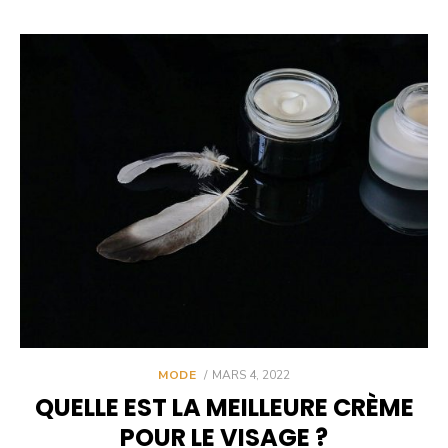
POSTED
MODE
MARS 4, 2022
ON
QUELLE EST LA MEILLEURE CRÈME
POUR LE VISAGE ?