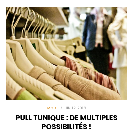
POSTED
MODE
JUIN 12, 2018
ON
PULL TUNIQUE : DE MULTIPLES
POSSIBILITÉS !