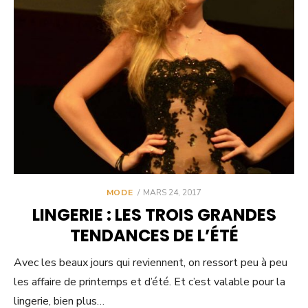
POSTED
MODE
MARS 24, 2017
ON
LINGERIE : LES TROIS GRANDES
TENDANCES DE L’ÉTÉ
Avec les beaux jours qui reviennent, on ressort peu à peu
les affaire de printemps et d’été. Et c’est valable pour la
lingerie, bien plus…