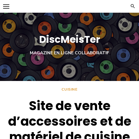
Skip
to
content
DiscMeisTer
MAGAZINE EN LIGNE COLLABORATIF
CUISINE
Site de vente
d’accessoires et de
matériel de cuisine